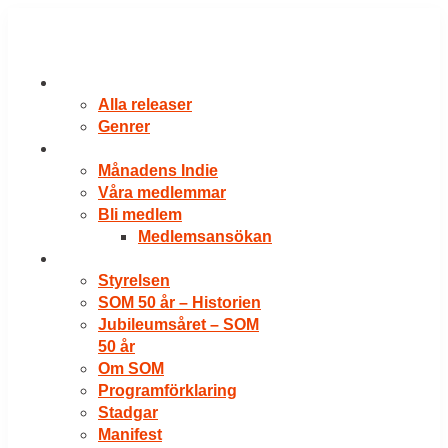
Hoppa
till
innehåll
RELEASER
Alla releaser
Genrer
VÅRA MEDLEMMAR
Månadens Indie
Våra medlemmar
Bli medlem
Medlemsansökan
OM SOM
Styrelsen
SOM 50 år – Historien
Jubileumsåret – SOM
50 år
Om SOM
Programförklaring
Stadgar
Manifest