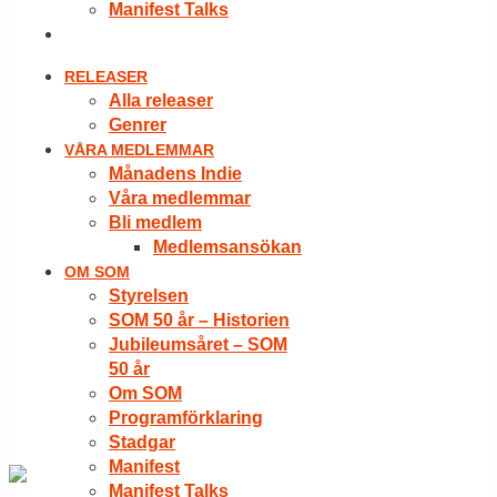
Manifest Talks
LOGGA IN
RELEASER
Alla releaser
Genrer
VÅRA MEDLEMMAR
Månadens Indie
Våra medlemmar
Bli medlem
Medlemsansökan
OM SOM
Styrelsen
SOM 50 år – Historien
Jubileumsåret – SOM
50 år
Om SOM
Programförklaring
Stadgar
Manifest
Manifest Talks