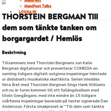
Manifest
Manifest Talks
LOGGA IN
THORSTEIN BERGMAN Till
dem som tänkte tanken om
borgargardet / Hemlös
Beskrivning
Tillsammans med Thorstein Bergmans son Kalle
Bergman digitaliserar och presenterar COMEDIA en
samling tidigare digitalt outgivna inspelningar hämtade
ur dödsboets musikaliska skattkista. Serien inleddes
förra året med Thorstein Bergman Sings Hank Williams
och nu är turen kommen till ett fullängdsalbum med
titeln Gengångare, med inte mindre än 15 tidigare
svårfunna inspelningar baserade på texter signerade Dan
Andersson. Första smakprovet är "Till dem som tänkte