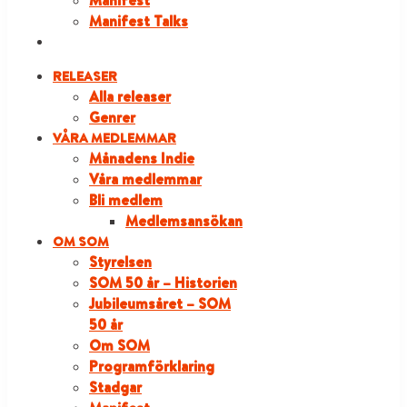
Manifest
Manifest Talks
LOGGA IN
RELEASER
Alla releaser
Genrer
VÅRA MEDLEMMAR
Månadens Indie
Våra medlemmar
Bli medlem
Medlemsansökan
OM SOM
Styrelsen
SOM 50 år – Historien
Jubileumsåret – SOM
50 år
Om SOM
Programförklaring
Stadgar