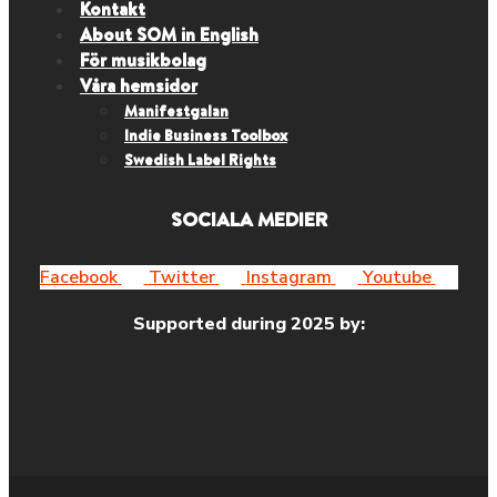
Kontakt
About SOM in English
För musikbolag
Våra hemsidor
Manifestgalan
Indie Business Toolbox
Swedish Label Rights
SOCIALA MEDIER
Facebook
Twitter
Instagram
Youtube
Supported during 2025 by: