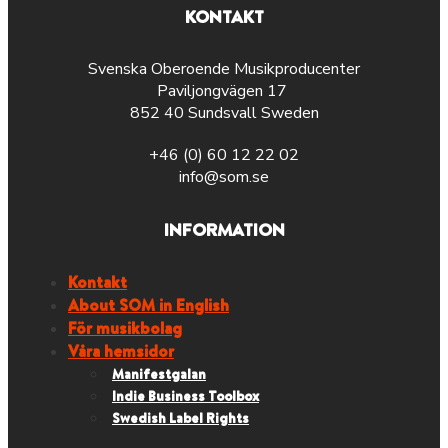
KONTAKT
Svenska Oberoende Musikproducenter
Paviljongvägen 17
852 40 Sundsvall Sweden
+46 (0) 60 12 22 02
info@som.se
INFORMATION
Kontakt
About SOM in English
För musikbolag
Våra hemsidor
Manifestgalan
Indie Business Toolbox
Swedish Label Rights