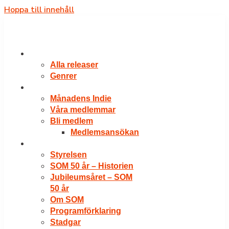
Hoppa till innehåll
RELEASER
Alla releaser
Genrer
VÅRA MEDLEMMAR
Månadens Indie
Våra medlemmar
Bli medlem
Medlemsansökan
OM SOM
Styrelsen
SOM 50 år – Historien
Jubileumsåret – SOM
50 år
Om SOM
Programförklaring
Stadgar