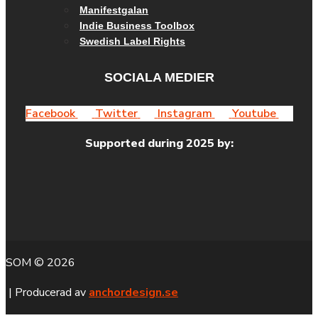
Manifestgalan
Indie Business Toolbox
Swedish Label Rights
SOCIALA MEDIER
Facebook
Twitter
Instagram
Youtube
Supported during 2025 by:
SOM © 2026
| Producerad av
anchordesign.se