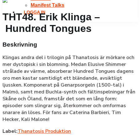
Manifest Talks
LOGGA IN
THT48. Erik Klinga –
Hundred Tongues
Beskrivning
Klingas andra del i trilogin på Thanatosis är mörkare och
mer dystopisk i sin blomning. Medan Elusive Shimmer
strålade av värme, absorberar Hundred Tongues dagens
oro men kastar samtidigt ett bländande, avsiktligt
ljussken. Komponerat på Genarpsorgeln (1500-tal) i
Malmö, samt med Buchla-synth och fältinspelningar från
Skåne och Öland, framstår det som en lång form:
episoder som slingrar sig, återkommer och omformas
snarare än löses. För fans av Caterina Barbieri, Tim
Hecker, Kali Malone!
Label:
Thanatosis Produktion