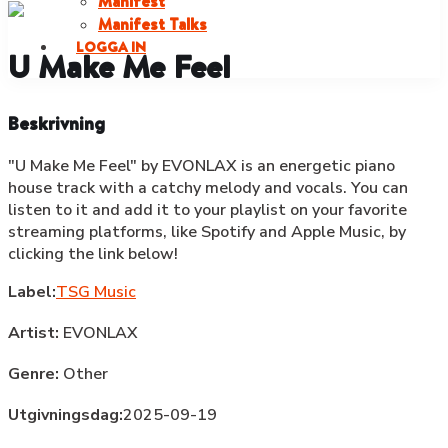
Manifest
Manifest Talks
LOGGA IN
U Make Me Feel
Beskrivning
"U Make Me Feel" by EVONLAX is an energetic piano
house track with a catchy melody and vocals. You can
listen to it and add it to your playlist on your favorite
streaming platforms, like Spotify and Apple Music, by
clicking the link below!
Label:
TSG Music
Artist:
EVONLAX
Genre:
Other
Utgivningsdag:
2025-09-19