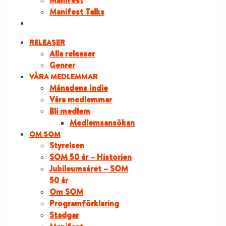
Manifest
Manifest Talks
LOGGA IN
RELEASER
Alla releaser
Genrer
VÅRA MEDLEMMAR
Månadens Indie
Våra medlemmar
Bli medlem
Medlemsansökan
OM SOM
Styrelsen
SOM 50 år – Historien
Jubileumsåret – SOM
50 år
Om SOM
Programförklaring
Stadgar