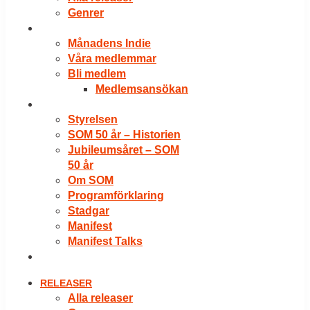
Genrer
VÅRA MEDLEMMAR
Månadens Indie
Våra medlemmar
Bli medlem
Medlemsansökan
OM SOM
Styrelsen
SOM 50 år – Historien
Jubileumsåret – SOM
50 år
Om SOM
Programförklaring
Stadgar
Manifest
Manifest Talks
LOGGA IN
RELEASER
Alla releaser