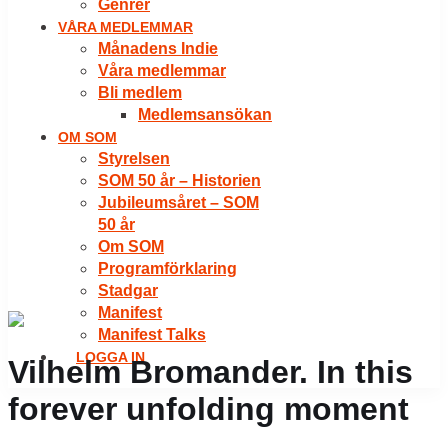
Genrer
VÅRA MEDLEMMAR
Månadens Indie
Våra medlemmar
Bli medlem
Medlemsansökan
OM SOM
Styrelsen
SOM 50 år – Historien
Jubileumsåret – SOM
50 år
Om SOM
Programförklaring
Stadgar
Manifest
Manifest Talks
LOGGA IN
Vilhelm Bromander. In this
forever unfolding moment