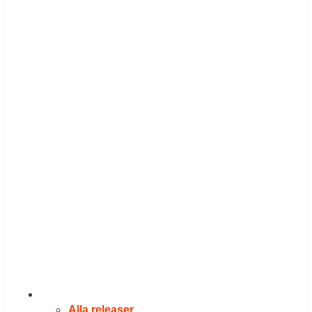
RELEASER
Alla releaser