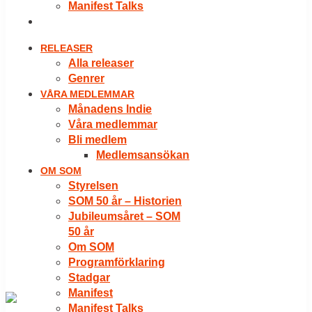
Manifest Talks
LOGGA IN
RELEASER
Alla releaser
Genrer
VÅRA MEDLEMMAR
Månadens Indie
Våra medlemmar
Bli medlem
Medlemsansökan
OM SOM
Styrelsen
SOM 50 år – Historien
Jubileumsåret – SOM
50 år
Om SOM
Programförklaring
Stadgar
Manifest
Manifest Talks