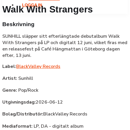
LOGGA IN
Walk With Strangers
Beskrivning
SUNHILL släpper sitt efterlängtade debutalbum Walk
With Strangers på LP och digitalt 12 juni, vilket firas med
en releasefest på Café Hängmattan i Göteborg dagen
efter, 13 juni.
Label:
BlackValley Records
Artist:
Sunhill
Genre:
Pop/Rock
Utgivningsdag:
2026-06-12
Bolag/Distributör:
BlackValley Records
Mediaformat:
LP, DA - digitalt album