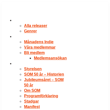
Hoppa
till
innehåll
RELEASER
Alla releaser
Genrer
VÅRA MEDLEMMAR
Månadens Indie
Våra medlemmar
Bli medlem
Medlemsansökan
OM SOM
Styrelsen
SOM 50 år – Historien
Jubileumsåret – SOM
50 år
Om SOM
Programförklaring
Stadgar
Manifest