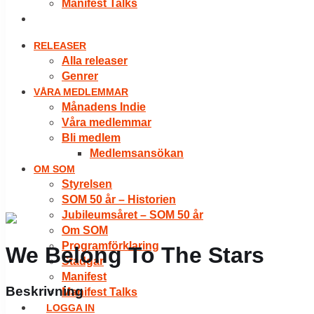
Manifest Talks
LOGGA IN
RELEASER
Alla releaser
Genrer
VÅRA MEDLEMMAR
Månadens Indie
Våra medlemmar
Bli medlem
Medlemsansökan
OM SOM
Styrelsen
SOM 50 år – Historien
Jubileumsåret – SOM 50 år
Om SOM
Programförklaring
We Belong To The Stars
Stadgar
Manifest
Beskrivning
Manifest Talks
LOGGA IN