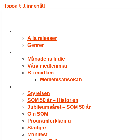
Hoppa till innehåll
RELEASER
Alla releaser
Genrer
VÅRA MEDLEMMAR
Månadens Indie
Våra medlemmar
Bli medlem
Medlemsansökan
OM SOM
Styrelsen
SOM 50 år – Historien
Jubileumsåret – SOM 50 år
Om SOM
Programförklaring
Stadgar
Manifest