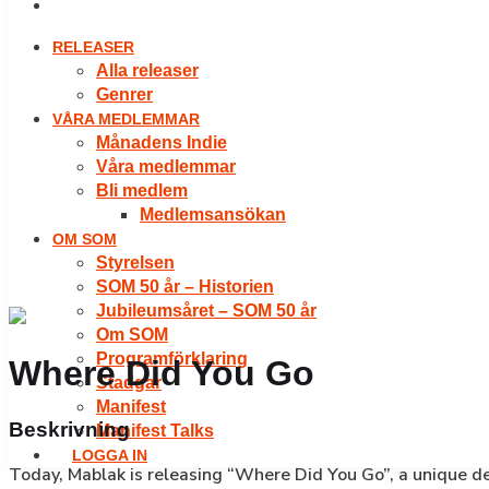
LOGGA IN
RELEASER
Alla releaser
Genrer
VÅRA MEDLEMMAR
Månadens Indie
Våra medlemmar
Bli medlem
Medlemsansökan
OM SOM
Styrelsen
SOM 50 år – Historien
Jubileumsåret – SOM 50 år
Om SOM
Programförklaring
Where Did You Go
Stadgar
Manifest
Beskrivning
Manifest Talks
LOGGA IN
Today, Mablak is releasing “Where Did You Go”, a unique de