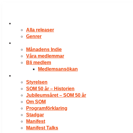
Hoppa
till
innehåll
RELEASER
Alla releaser
Genrer
VÅRA MEDLEMMAR
Månadens Indie
Våra medlemmar
Bli medlem
Medlemsansökan
OM SOM
Styrelsen
SOM 50 år – Historien
Jubileumsåret – SOM 50 år
Om SOM
Programförklaring
Stadgar
Manifest
Manifest Talks