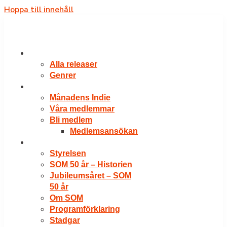
Hoppa till innehåll
RELEASER
Alla releaser
Genrer
VÅRA MEDLEMMAR
Månadens Indie
Våra medlemmar
Bli medlem
Medlemsansökan
OM SOM
Styrelsen
SOM 50 år – Historien
Jubileumsåret – SOM
50 år
Om SOM
Programförklaring
Stadgar