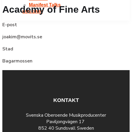
Manifest Talks
Academy of Fine Arts
LOGGA IN
E-post
joakim@movits.se
Stad
Bagarmossen
KONTAKT
Svenska Oberoende Musikproducenter
Paviljongvägen 17
852 40 Sundsvall Sweden