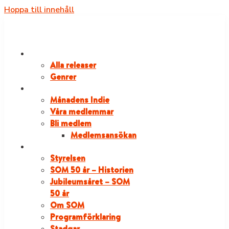
Hoppa till innehåll
RELEASER
Alla releaser
Genrer
VÅRA MEDLEMMAR
Månadens Indie
Våra medlemmar
Bli medlem
Medlemsansökan
OM SOM
Styrelsen
SOM 50 år – Historien
Jubileumsåret – SOM
50 år
Om SOM
Programförklaring
Stadgar