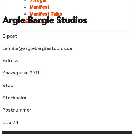
Stadgar
Manifest
Manifest Talks
Argle Bargle Studios
LOGGA IN
E-post
camilla@arglebarglestudios.se
Adress
Kocksgatan 27B
Stad
Stockholm
Postnummer
116 24