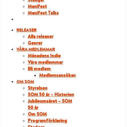
Manifest
Manifest Talks
LOGGA IN
RELEASER
Alla releaser
Genrer
VÅRA MEDLEMMAR
Månadens Indie
Våra medlemmar
Bli medlem
Medlemsansökan
OM SOM
Styrelsen
SOM 50 år – Historien
Jubileumsåret – SOM
50 år
Om SOM
Programförklaring