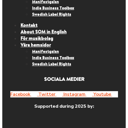
Manifestgalan
Indie Business Toolbox
Swedish Label Rights
Kontakt
About SOM in English
För musikbolag
Våra hemsidor
Manifestgalan
Indie Business Toolbox
Swedish Label Rights
SOCIALA MEDIER
Facebook
Twitter
Instagram
Youtube
Supported during 2025 by: