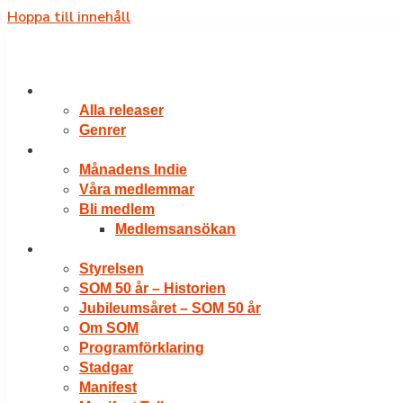
Hoppa till innehåll
RELEASER
Alla releaser
Genrer
VÅRA MEDLEMMAR
Månadens Indie
Våra medlemmar
Bli medlem
Medlemsansökan
OM SOM
Styrelsen
SOM 50 år – Historien
Jubileumsåret – SOM 50 år
Om SOM
Programförklaring
Stadgar
Manifest