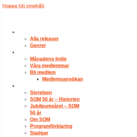
Hoppa till innehåll
RELEASER
Alla releaser
Genrer
VÅRA MEDLEMMAR
Månadens Indie
Våra medlemmar
Bli medlem
Medlemsansökan
OM SOM
Styrelsen
SOM 50 år – Historien
Jubileumsåret – SOM
50 år
Om SOM
Programförklaring
Stadgar