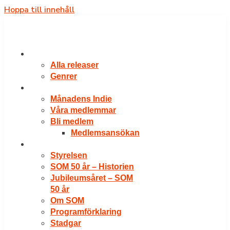
Hoppa till innehåll
RELEASER
Alla releaser
Genrer
VÅRA MEDLEMMAR
Månadens Indie
Våra medlemmar
Bli medlem
Medlemsansökan
OM SOM
Styrelsen
SOM 50 år – Historien
Jubileumsåret – SOM
50 år
Om SOM
Programförklaring
Stadgar