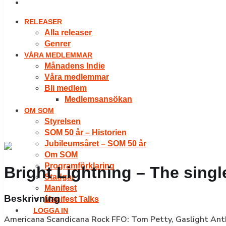
LOGGA IN
RELEASER
Alla releaser
Genrer
VÅRA MEDLEMMAR
Månadens Indie
Våra medlemmar
Bli medlem
Medlemsansökan
OM SOM
Styrelsen
SOM 50 år – Historien
Jubileumsåret – SOM 50 år
Om SOM
Programförklaring
Bright Lightning – The singl
Stadgar
Manifest
Beskrivning
Manifest Talks
LOGGA IN
Americana Scandicana Rock FFO: Tom Petty, Gaslight Anthem,