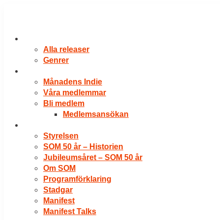
Hoppa
till
innehåll
RELEASER
Alla releaser
Genrer
VÅRA MEDLEMMAR
Månadens Indie
Våra medlemmar
Bli medlem
Medlemsansökan
OM SOM
Styrelsen
SOM 50 år – Historien
Jubileumsåret – SOM 50 år
Om SOM
Programförklaring
Stadgar
Manifest
Manifest Talks