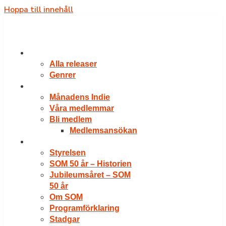
Hoppa till innehåll
RELEASER
Alla releaser
Genrer
VÅRA MEDLEMMAR
Månadens Indie
Våra medlemmar
Bli medlem
Medlemsansökan
OM SOM
Styrelsen
SOM 50 år – Historien
Jubileumsåret – SOM
50 år
Om SOM
Programförklaring
Stadgar