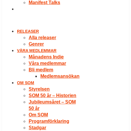
Manifest Talks
LOGGA IN
RELEASER
Alla releaser
Genrer
VÅRA MEDLEMMAR
Månadens Indie
Våra medlemmar
Bli medlem
Medlemsansökan
OM SOM
Styrelsen
SOM 50 år – Historien
Jubileumsåret – SOM
50 år
Om SOM
Programförklaring
Stadgar