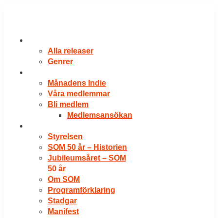
Hoppa
till
innehåll
RELEASER
Alla releaser
Genrer
VÅRA MEDLEMMAR
Månadens Indie
Våra medlemmar
Bli medlem
Medlemsansökan
OM SOM
Styrelsen
SOM 50 år – Historien
Jubileumsåret – SOM
50 år
Om SOM
Programförklaring
Stadgar
Manifest