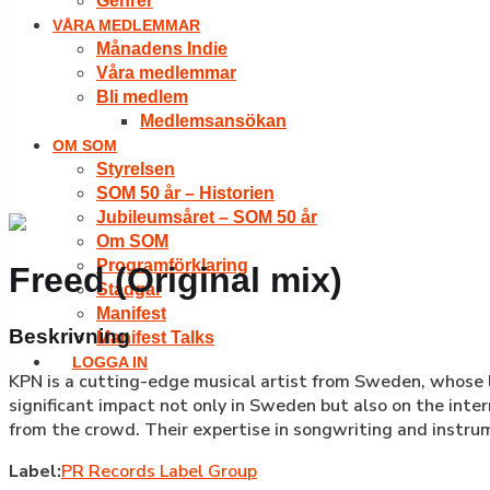
Genrer
VÅRA MEDLEMMAR
Månadens Indie
Våra medlemmar
Bli medlem
Medlemsansökan
OM SOM
Styrelsen
SOM 50 år – Historien
Jubileumsåret – SOM 50 år
Om SOM
Programförklaring
Freed (Original mix)
Stadgar
Manifest
Beskrivning
Manifest Talks
LOGGA IN
KPN is a cutting-edge musical artist from Sweden, whose l
significant impact not only in Sweden but also on the inte
from the crowd. Their expertise in songwriting and instru
Label:
PR Records Label Group