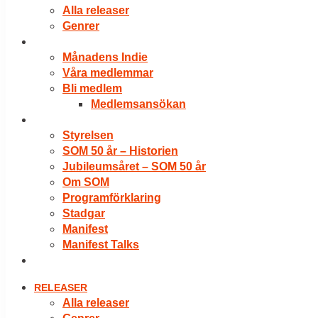
Alla releaser
Genrer
VÅRA MEDLEMMAR
Månadens Indie
Våra medlemmar
Bli medlem
Medlemsansökan
OM SOM
Styrelsen
SOM 50 år – Historien
Jubileumsåret – SOM 50 år
Om SOM
Programförklaring
Stadgar
Manifest
Manifest Talks
LOGGA IN
RELEASER
Alla releaser