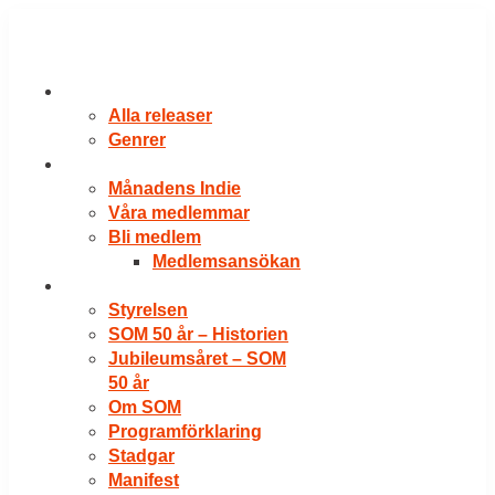
Hoppa
till
innehåll
RELEASER
Alla releaser
Genrer
VÅRA MEDLEMMAR
Månadens Indie
Våra medlemmar
Bli medlem
Medlemsansökan
OM SOM
Styrelsen
SOM 50 år – Historien
Jubileumsåret – SOM
50 år
Om SOM
Programförklaring
Stadgar
Manifest