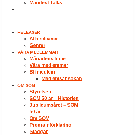
Manifest Talks
LOGGA IN
RELEASER
Alla releaser
Genrer
VÅRA MEDLEMMAR
Månadens Indie
Våra medlemmar
Bli medlem
Medlemsansökan
OM SOM
Styrelsen
SOM 50 år – Historien
Jubileumsåret – SOM
50 år
Om SOM
Programförklaring
Stadgar