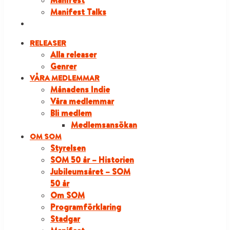
Manifest
Manifest Talks
LOGGA IN
RELEASER
Alla releaser
Genrer
VÅRA MEDLEMMAR
Månadens Indie
Våra medlemmar
Bli medlem
Medlemsansökan
OM SOM
Styrelsen
SOM 50 år – Historien
Jubileumsåret – SOM
50 år
Om SOM
Programförklaring
Stadgar