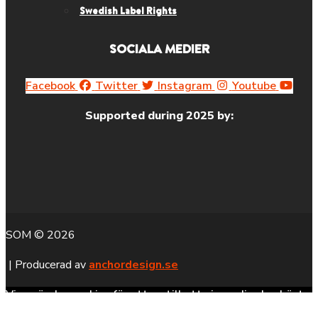
Swedish Label Rights
SOCIALA MEDIER
Facebook
Twitter
Instagram
Youtube
Supported during 2025 by:
SOM © 2026
| Producerad av
anchordesign.se
Vi använder cookies för att se till att vi ger dig den bästa
upplevelsen på vår hemsida. Om du fortsätter att