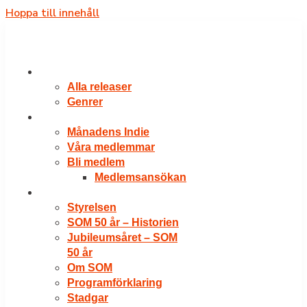
Hoppa till innehåll
RELEASER
Alla releaser
Genrer
VÅRA MEDLEMMAR
Månadens Indie
Våra medlemmar
Bli medlem
Medlemsansökan
OM SOM
Styrelsen
SOM 50 år – Historien
Jubileumsåret – SOM
50 år
Om SOM
Programförklaring
Stadgar