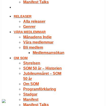
Manifest Talks
LOGGA IN
RELEASER
Alla releaser
Genrer
VÅRA MEDLEMMAR
Månadens Indie
Våra medlemmar
Bli medlem
Medlemsansökan
OM SOM
Styrelsen
SOM 50 år – Historien
Jubileumsåret – SOM
50 år
Om SOM
Programförklaring
Stadgar
Manifest
Manifest Talks