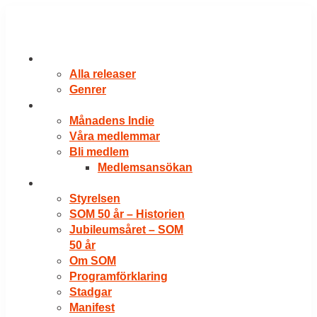
Hoppa
till
innehåll
RELEASER
Alla releaser
Genrer
VÅRA MEDLEMMAR
Månadens Indie
Våra medlemmar
Bli medlem
Medlemsansökan
OM SOM
Styrelsen
SOM 50 år – Historien
Jubileumsåret – SOM
50 år
Om SOM
Programförklaring
Stadgar
Manifest