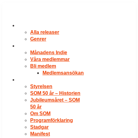
Hoppa
till
innehåll
RELEASER
Alla releaser
Genrer
VÅRA MEDLEMMAR
Månadens Indie
Våra medlemmar
Bli medlem
Medlemsansökan
OM SOM
Styrelsen
SOM 50 år – Historien
Jubileumsåret – SOM
50 år
Om SOM
Programförklaring
Stadgar
Manifest