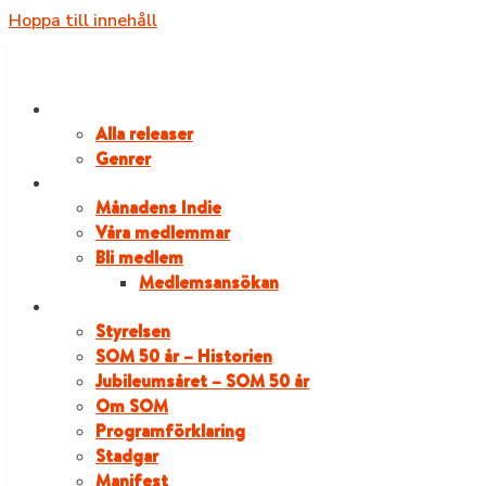
Hoppa till innehåll
RELEASER
Alla releaser
Genrer
VÅRA MEDLEMMAR
Månadens Indie
Våra medlemmar
Bli medlem
Medlemsansökan
OM SOM
Styrelsen
SOM 50 år – Historien
Jubileumsåret – SOM 50 år
Om SOM
Programförklaring
Stadgar
Manifest