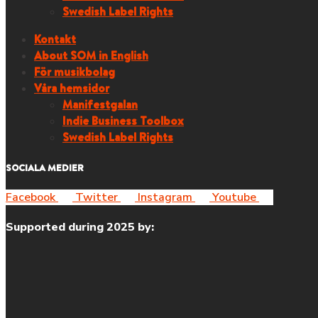
Swedish Label Rights
Kontakt
About SOM in English
För musikbolag
Våra hemsidor
Manifestgalan
Indie Business Toolbox
Swedish Label Rights
SOCIALA MEDIER
Facebook
Twitter
Instagram
Youtube
Supported during 2025 by: