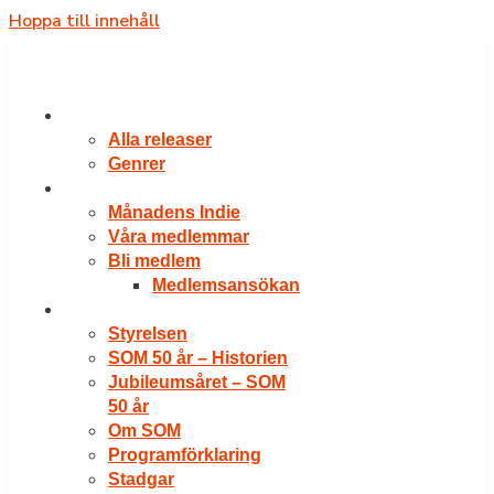
Hoppa till innehåll
RELEASER
Alla releaser
Genrer
VÅRA MEDLEMMAR
Månadens Indie
Våra medlemmar
Bli medlem
Medlemsansökan
OM SOM
Styrelsen
SOM 50 år – Historien
Jubileumsåret – SOM
50 år
Om SOM
Programförklaring
Stadgar